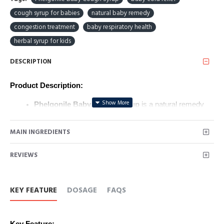
cough syrup for babies
natural baby remedy
congestion treatment
baby respiratory health
herbal syrup for kids
DESCRIPTION
Product Description:
Phelgonile Baby Cough Syrup
 is a natural remedy 
designed specifically for babies suffering from cold, 
cough, and congestion.
MAIN INGREDIENTS
It soothes the throat, clears mucus, and provides 
effective relief from respiratory discomfort.
REVIEWS
Safe for babies, this syrup offers fast and gentle relief 
to keep your little one comfortable during illness.
KEY FEATURE
DOSAGE
FAQS
उत्पाद विवरण:
Phelgonile Baby Cough Syrup
 एक प्राकृतिक उपाय है जो 