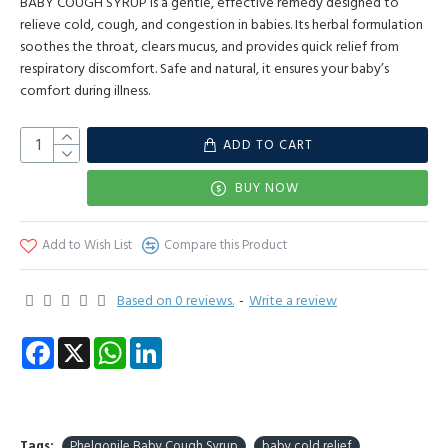
BABY COUGH SYRUP is a gentle, effective remedy designed to
relieve cold, cough, and congestion in babies. Its herbal formulation
soothes the throat, clears mucus, and provides quick relief from
respiratory discomfort. Safe and natural, it ensures your baby’s
comfort during illness.
ADD TO CART
BUY NOW
Add to Wish List
Compare this Product
Based on 0 reviews.
-
Write a review
Facebook
X
WhatsApp
LinkedIn
Tags:
Phelgonile Baby Cough Syrup
baby cold relief