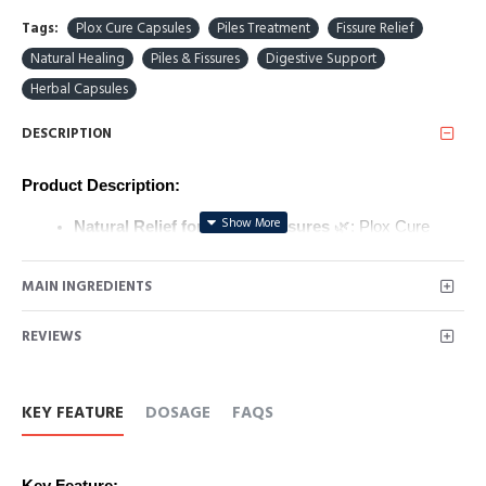
Tags:
Plox Cure Capsules
Piles Treatment
Fissure Relief
Natural Healing
Piles & Fissures
Digestive Support
Herbal Capsules
DESCRIPTION
Product Description:
Natural Relief for Piles & Fissures
 🌿: Plox Cure 
Capsules are formulated with potent Ayurvedic 
ingredients like Triphala and Haritaki, offering effective 
MAIN INGREDIENTS
relief from the discomfort and pain caused by piles and 
fissures.
REVIEWS
Supports Digestive Health
 🍃: These capsules 
improve digestion, reduce inflammation, and promote 
healing, helping to maintain overall digestive wellness.
Safe & Effective
 💊: A natural solution that provides 
KEY FEATURE
DOSAGE
FAQS
comfort and long-term relief without harsh chemicals, 
suitable for daily use.