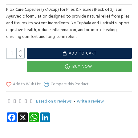
Plox Cure Capsules (3x10cap) for Piles & Fissures (Pack of 2) is an
Ayurvedic formulation designed to provide natural relief from piles
and fissures. Its potent ingredients like Triphala and Haritaki support
digestive health, reduce inflammation, and promote healing,
ensuring comfort and long-term relief.
ADD TO CART
BUY NOW
Add to Wish List
Compare this Product
Based on 0 reviews.
-
Write a review
Facebook
X
WhatsApp
LinkedIn